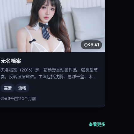
99:41
无名档案
无名档案（2016）是一部动漫类动画作品，强类型节
奏，反转层层递进。主演包括沈腾、易烊千玺、木村
拓哉等，导演为张艺谋。
高清
流畅
6.3千
120个月前
查看更多