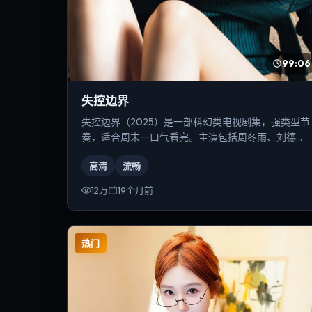
99:06
失控边界
失控边界（2025）是一部科幻类电视剧集，强类型节
奏，适合周末一口气看完。主演包括周冬雨、刘德
华、黄渤等，导演为克里斯托弗·诺兰。
高清
流畅
12万
19个月前
热门