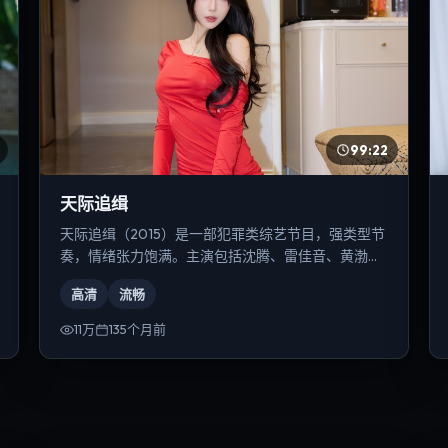
99:22
天际追缉
天际追缉（2015）是一部犯罪类综艺节目，强类型节
奏，情绪张力饱满。主演包括沈腾、雷佳音、黄渤
等，导演为奉俊昊。
高清
流畅
11万
135个月前