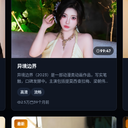
99:47
异境边界
异境边界（2023）是一部动漫类动画作品，写实笔
触，口碑发酵中。主演包括提莫西·查拉梅、梁朝伟、
凯特·布兰切特等，导演为丹尼斯·维伦纽瓦。
高清
流畅
2.5万
39个月前
最新