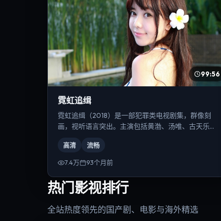
99:56
霓虹追缉
霓虹追缉（2018）是一部犯罪类电视剧集，群像刻
画，视听语言突出。主演包括黄渤、汤唯、古天乐
等，导演为陈凯歌。
高清
流畅
7.4万
93个月前
热门影视排行
全站热度领先的国产剧、电影与海外精选