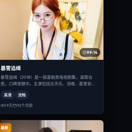
99:14
暴雪追缉
暴雪追缉（2018）是一部喜剧类电视剧集，温情治
愈，口碑发酵中。主演包括古天乐、汤唯、基里安·墨
菲等，导演为贾樟柯。
高清
流畅
1.9万
92个月前
最新