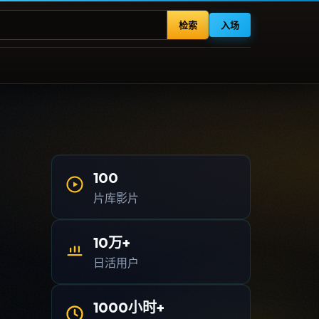
检索
入场
100
片库影片
10万+
日活用户
1000小时+