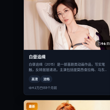
96:11
白昼追缉
白昼追缉（2015）是一部喜剧类动画作品，写实笔
触，反转层层递进。主演包括提莫西·查拉梅、马东
锡、黄渤等，导演为是枝裕和。
高清
流畅
9.2万
133个月前
最新