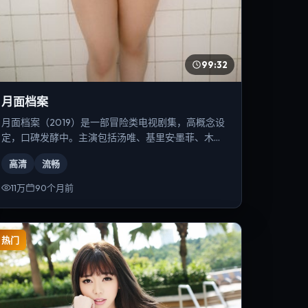
99:32
月面档案
月面档案（2019）是一部冒险类电视剧集，高概念设
定，口碑发酵中。主演包括汤唯、基里安·墨菲、木村
拓哉等，导演为史蒂文·斯皮尔伯格。
高清
流畅
11万
90个月前
热门