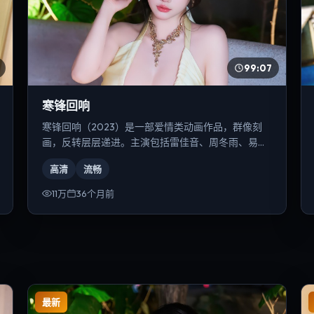
99:07
寒锋回响
寒锋回响（2023）是一部爱情类动画作品，群像刻
画，反转层层递进。主演包括雷佳音、周冬雨、易烊
千玺等，导演为是枝裕和。
高清
流畅
11万
36个月前
最新