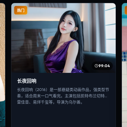
热门
99:04
长夜回响
长夜回响（2016）是一部悬疑类动画作品，强类型节
奏，适合周末一口气看完。主演包括凯特·布兰切特、
雷佳音、易烊千玺等，导演为乌尔善。