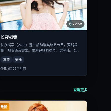
99:59
长夜档案
长夜档案（2018）是一部动漫类综艺节目，双线叙
事，视听语言突出。主演包括刘德华、梁朝伟、张译
等，导演为朴赞郁。
高清
流畅
11万
95个月前
查看更多
最新