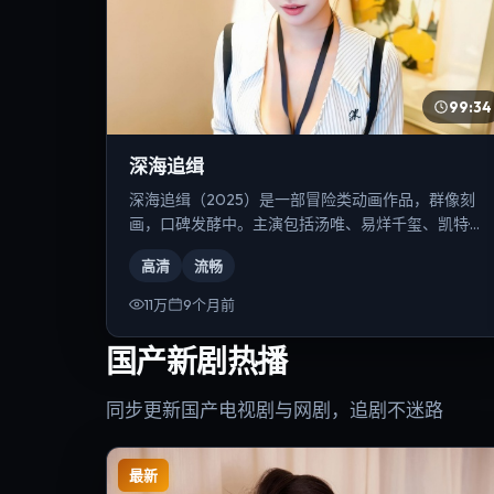
99:34
深海追缉
深海追缉（2025）是一部冒险类动画作品，群像刻
画，口碑发酵中。主演包括汤唯、易烊千玺、凯特·布
兰切特等，导演为史蒂文·斯皮尔伯格。
高清
流畅
11万
9个月前
国产新剧热播
同步更新国产电视剧与网剧，追剧不迷路
最新