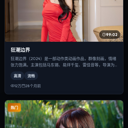
99:02
狂潮边界
狂潮边界（2024）是一部动作类动画作品，群像刻画，情绪
张力饱满。主演包括马东锡、易烊千玺、雷佳音等，导演为
陈凯歌。
高清
流畅
12万
28个月前
热门