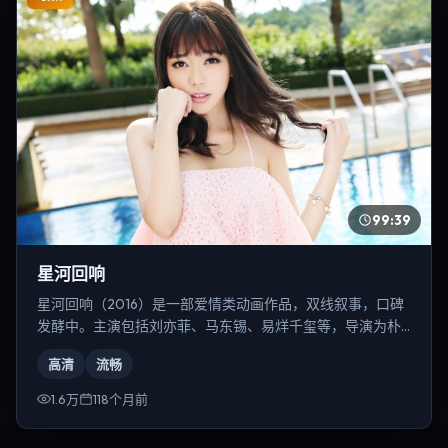
99:39
星河回响
星河回响（2016）是一部爱情类动画作品，双线叙事，口碑
发酵中。主演包括刘亦菲、马东锡、易烊千玺等，导演为朴
赞郁。
高清
流畅
1.6万
118个月前