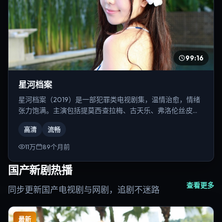
99:16
星河档案
星河档案（2019）是一部犯罪类电视剧集，温情治愈，情绪
张力饱满。主演包括提莫西·查拉梅、古天乐、弗洛伦丝·皮尤
等，导演为陈凯歌。
高清
流畅
11万
89个月前
国产新剧热播
查看更多
同步更新国产电视剧与网剧，追剧不迷路
最新