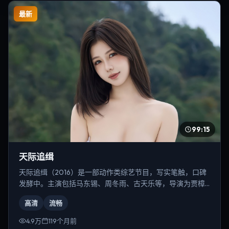
最新
99:15
天际追缉
天际追缉（2016）是一部动作类综艺节目，写实笔触，口碑
发酵中。主演包括马东锡、周冬雨、古天乐等，导演为贾樟
柯。
高清
流畅
4.9万
119个月前