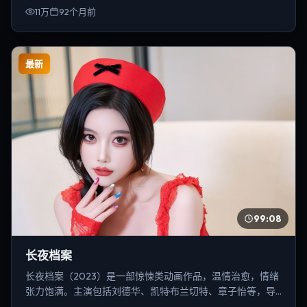
11万
92个月前
最新
99:08
长夜档案
长夜档案（2023）是一部惊悚类动画作品，温情治愈，情绪
张力饱满。主演包括刘德华、凯特·布兰切特、章子怡等，导
演为贾樟柯。