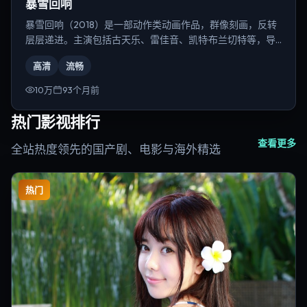
暴雪回响
暴雪回响（2018）是一部动作类动画作品，群像刻画，反转
层层递进。主演包括古天乐、雷佳音、凯特·布兰切特等，导
演为韦斯·安德森。
高清
流畅
10万
93个月前
热门影视排行
查看更多
全站热度领先的国产剧、电影与海外精选
热门