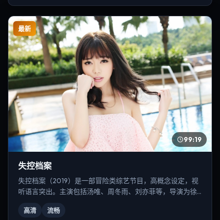
最新
99:19
失控档案
失控档案（2019）是一部冒险类综艺节目，高概念设定，视
听语言突出。主演包括汤唯、周冬雨、刘亦菲等，导演为徐
克。
高清
流畅