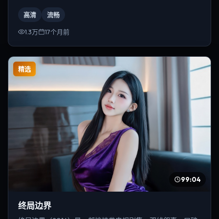
为朴赞郁。
高清
流畅
1.3万
17个月前
精选
99:04
终局边界