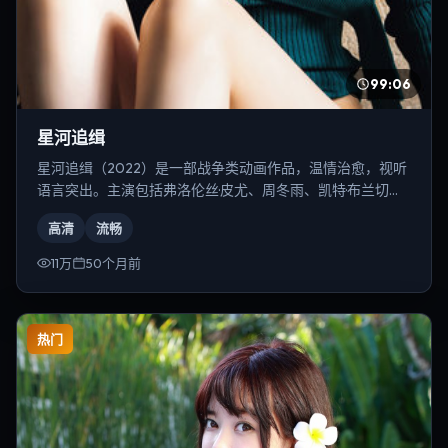
99:06
星河追缉
星河追缉（2022）是一部战争类动画作品，温情治愈，视听
语言突出。主演包括弗洛伦丝·皮尤、周冬雨、凯特·布兰切特
等，导演为雷德利·斯科特。
高清
流畅
11万
50个月前
热门