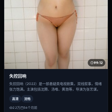
99:12
失控回响
失控回响（2022）是一部悬疑类电视剧集，双线叙事，情绪
张力饱满。主演包括沈腾、汤唯、黄渤等，导演为张艺谋。
高清
流畅
2.2万
54个月前