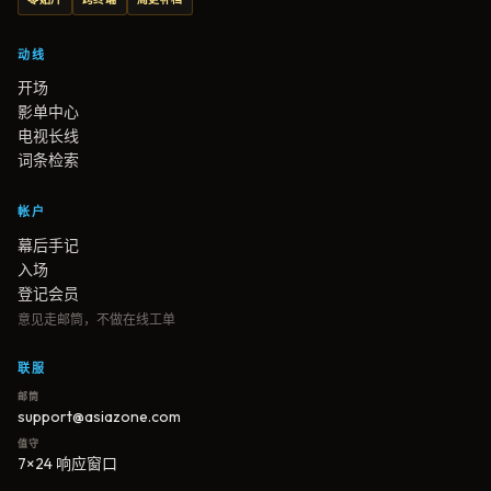
动线
开场
影单中心
电视长线
词条检索
帐户
幕后手记
入场
登记会员
意见走邮筒，不做在线工单
联服
邮筒
support@asiazone.com
值守
7×24 响应窗口