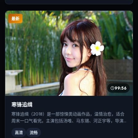
最新
99:56
寒锋追缉
寒锋追缉（2018）是一部惊悚类动画作品，温情治愈，适合
周末一口气看完。主演包括汤唯、马东锡、河正宇等，导演
为林超贤。
高清
流畅