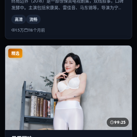
终局边界（2016）是一部惊悚类电视剧集，双线叙事，口碑
发酵中。主演包括宋康昊、雷佳音、马东锡等，导演为宁
浩。
高清
流畅
1.5万
118个月前
精选
99:25