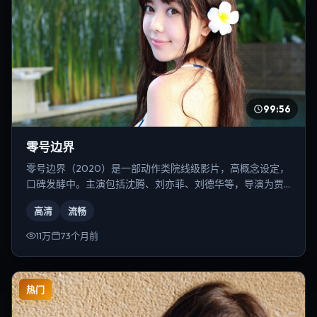
99:56
零号边界
零号边界（2020）是一部动作类院线级影片，高概念设定，
口碑发酵中。主演包括沈腾、刘亦菲、刘德华等，导演为贾
樟柯。
高清
流畅
11万
73个月前
热门