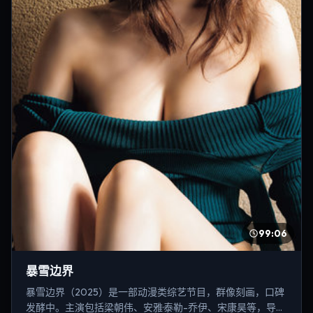
99:06
暴雪边界
暴雪边界（2025）是一部动漫类综艺节目，群像刻画，口碑
发酵中。主演包括梁朝伟、安雅·泰勒-乔伊、宋康昊等，导演